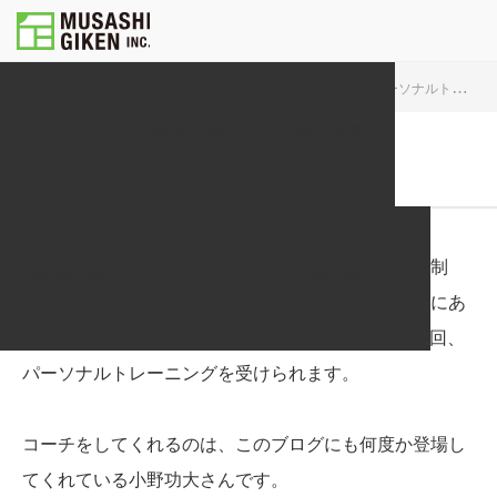
URA MUSASHIGIKEN
スタッフ・社内の話
パーソナルトレーニング
ホーム
事業内容
会社概要
スタッフ・社内の話
パーソナルトレーニング
武蔵技研の福利厚生には「パーソナルトレーニング制
採用情報
ブログ
お問い合わせ
度」があり、運営するテナントビル「オフィスム」にあ
るレンタルジム「
HOURGLASS
」さんにて、週に2回、
パーソナルトレーニングを受けられます。
コーチをしてくれるのは、このブログにも何度か登場し
てくれている小野功大さんです。