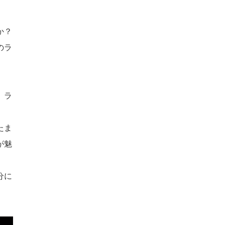
か？
のラ
、ラ
たま
が魅
分に