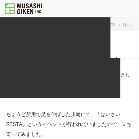
URA MUSASHIGIKEN
地域情報
「はいさいFESTA」に行ってきました
ホーム
事業内容
会社概要
地域情報
「はいさいFESTA」に行ってきました
はー。今年もゴールデンウィークが終わってしまいまし
採用情報
ブログ
お問い合わせ
たね。
皆さまはどんな休暇を過ごされたことでしょう。
ちょうど所用で足を伸ばした川崎にて、「はいさい
FESTA」というイベントが行われていましたので、立ち
寄ってみました。